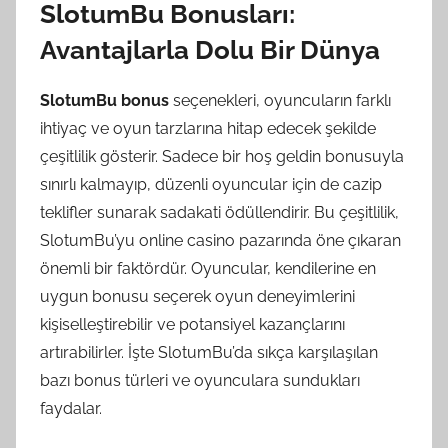
SlotumBu Bonusları:
Avantajlarla Dolu Bir Dünya
SlotumBu bonus
seçenekleri, oyuncuların farklı
ihtiyaç ve oyun tarzlarına hitap edecek şekilde
çeşitlilik gösterir. Sadece bir hoş geldin bonusuyla
sınırlı kalmayıp, düzenli oyuncular için de cazip
teklifler sunarak sadakati ödüllendirir. Bu çeşitlilik,
SlotumBu’yu online casino pazarında öne çıkaran
önemli bir faktördür. Oyuncular, kendilerine en
uygun bonusu seçerek oyun deneyimlerini
kişiselleştirebilir ve potansiyel kazançlarını
artırabilirler. İşte SlotumBu’da sıkça karşılaşılan
bazı bonus türleri ve oyunculara sundukları
faydalar.