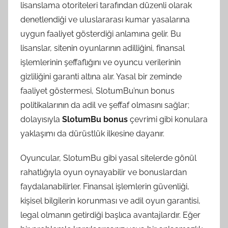
lisanslama otoriteleri tarafından düzenli olarak
denetlendiği ve uluslararası kumar yasalarına
uygun faaliyet gösterdiği anlamına gelir. Bu
lisanslar, sitenin oyunlarının adilliğini, finansal
işlemlerinin şeffaflığını ve oyuncu verilerinin
gizliliğini garanti altına alır. Yasal bir zeminde
faaliyet göstermesi, SlotumBu’nun bonus
politikalarının da adil ve şeffaf olmasını sağlar;
dolayısıyla
SlotumBu bonus
çevrimi gibi konulara
yaklaşımı da dürüstlük ilkesine dayanır.
Oyuncular, SlotumBu gibi yasal sitelerde gönül
rahatlığıyla oyun oynayabilir ve bonuslardan
faydalanabilirler. Finansal işlemlerin güvenliği,
kişisel bilgilerin korunması ve adil oyun garantisi,
legal olmanın getirdiği başlıca avantajlardır. Eğer