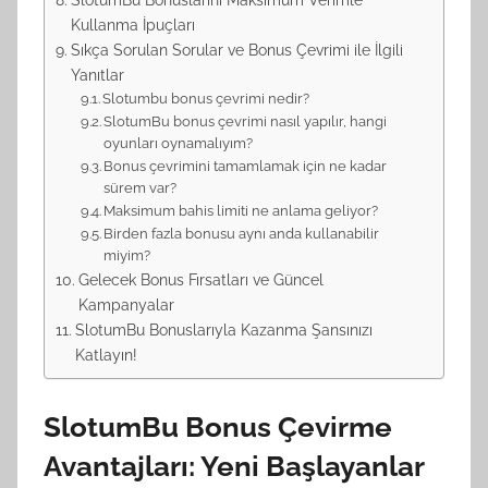
n
Kullanma İpuçları
Sıkça Sorulan Sorular ve Bonus Çevrimi ile İlgili
d
Yanıtlar
e
Slotumbu bonus çevrimi nedir?
g
SlotumBu bonus çevrimi nasıl yapılır, hangi
ö
oyunları oynamalıyım?
n
Bonus çevrimini tamamlamak için ne kadar
sürem var?
d
Maksimum bahis limiti ne anlama geliyor?
e
Birden fazla bonusu aynı anda kullanabilir
r
miyim?
i
Gelecek Bonus Fırsatları ve Güncel
Kampanyalar
l
SlotumBu Bonuslarıyla Kazanma Şansınızı
m
Katlayın!
i
ş
SlotumBu Bonus Çevirme
Avantajları: Yeni Başlayanlar