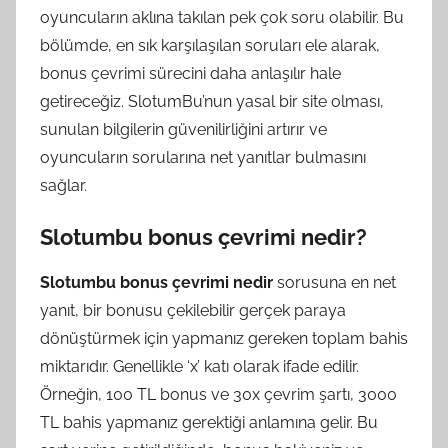
oyuncuların aklına takılan pek çok soru olabilir. Bu
bölümde, en sık karşılaşılan soruları ele alarak,
bonus çevrimi sürecini daha anlaşılır hale
getireceğiz. SlotumBu’nun yasal bir site olması,
sunulan bilgilerin güvenilirliğini artırır ve
oyuncuların sorularına net yanıtlar bulmasını
sağlar.
Slotumbu bonus çevrimi nedir?
Slotumbu bonus çevrimi nedir
sorusuna en net
yanıt, bir bonusu çekilebilir gerçek paraya
dönüştürmek için yapmanız gereken toplam bahis
miktarıdır. Genellikle ‘x’ katı olarak ifade edilir.
Örneğin, 100 TL bonus ve 30x çevrim şartı, 3000
TL bahis yapmanız gerektiği anlamına gelir. Bu