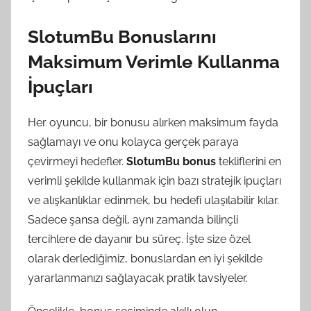
SlotumBu Bonuslarını
Maksimum Verimle Kullanma
İpuçları
Her oyuncu, bir bonusu alırken maksimum fayda
sağlamayı ve onu kolayca gerçek paraya
çevirmeyi hedefler.
SlotumBu bonus
tekliflerini en
verimli şekilde kullanmak için bazı stratejik ipuçları
ve alışkanlıklar edinmek, bu hedefi ulaşılabilir kılar.
Sadece şansa değil, aynı zamanda bilinçli
tercihlere de dayanır bu süreç. İşte size özel
olarak derlediğimiz, bonuslardan en iyi şekilde
yararlanmanızı sağlayacak pratik tavsiyeler.