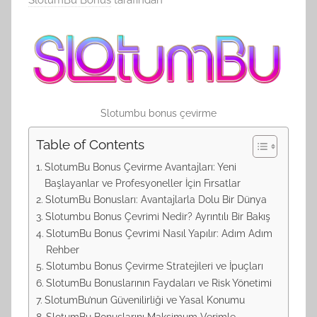
E
SlotumBu Bonus
tarafından
Avantaj
y
l
ü
l
1
2
Slotumbu bonus çevirme
,
Table of Contents
2
0
SlotumBu Bonus Çevirme Avantajları: Yeni
Başlayanlar ve Profesyoneller İçin Fırsatlar
2
SlotumBu Bonusları: Avantajlarla Dolu Bir Dünya
5
Slotumbu Bonus Çevrimi Nedir? Ayrıntılı Bir Bakış
t
SlotumBu Bonus Çevrimi Nasıl Yapılır: Adım Adım
a
Rehber
r
Slotumbu Bonus Çevirme Stratejileri ve İpuçları
i
SlotumBu Bonuslarının Faydaları ve Risk Yönetimi
h
SlotumBu’nun Güvenilirliği ve Yasal Konumu
i
SlotumBu Bonuslarını Maksimum Verimle