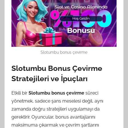
Slotumbu bonus çevirme
Slotumbu Bonus Çevirme
Stratejileri ve İpuçları
Etkili bir
Slotumbu bonus çevirme
süreci
yönetmek, sadece şans meselesi değil, aynı
zamanda doğru stratejileri uygulamayı da
gerektirir. Oyuncular, bonus avantajlarını
maksimuma çıkarmak ve çevrim şartlarını