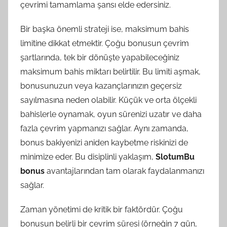
çevrimi tamamlama şansı elde edersiniz.
Bir başka önemli strateji ise, maksimum bahis
limitine dikkat etmektir. Çoğu bonusun çevrim
şartlarında, tek bir dönüşte yapabileceğiniz
maksimum bahis miktarı belirtilir. Bu limiti aşmak,
bonusunuzun veya kazançlarınızın geçersiz
sayılmasına neden olabilir. Küçük ve orta ölçekli
bahislerle oynamak, oyun sürenizi uzatır ve daha
fazla çevrim yapmanızı sağlar. Aynı zamanda,
bonus bakiyenizi aniden kaybetme riskinizi de
minimize eder. Bu disiplinli yaklaşım,
SlotumBu
bonus
avantajlarından tam olarak faydalanmanızı
sağlar.
Zaman yönetimi de kritik bir faktördür. Çoğu
bonusun belirli bir çevrim süresi (örneğin 7 gün,