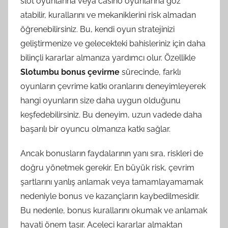
slot oyunlarına veya casino oyunlarına göz
atabilir, kurallarını ve mekaniklerini risk almadan
öğrenebilirsiniz. Bu, kendi oyun stratejinizi
geliştirmenize ve gelecekteki bahisleriniz için daha
bilinçli kararlar almanıza yardımcı olur. Özellikle
Slotumbu bonus çevirme
sürecinde, farklı
oyunların çevrime katkı oranlarını deneyimleyerek
hangi oyunların size daha uygun olduğunu
keşfedebilirsiniz. Bu deneyim, uzun vadede daha
başarılı bir oyuncu olmanıza katkı sağlar.
Ancak bonusların faydalarının yanı sıra, riskleri de
doğru yönetmek gerekir. En büyük risk, çevrim
şartlarını yanlış anlamak veya tamamlayamamak
nedeniyle bonus ve kazançların kaybedilmesidir.
Bu nedenle, bonus kurallarını okumak ve anlamak
hayati önem taşır. Aceleci kararlar almaktan