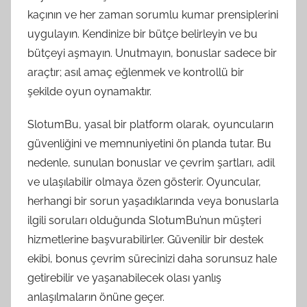
kaçının ve her zaman sorumlu kumar prensiplerini
uygulayın. Kendinize bir bütçe belirleyin ve bu
bütçeyi aşmayın. Unutmayın, bonuslar sadece bir
araçtır; asıl amaç eğlenmek ve kontrollü bir
şekilde oyun oynamaktır.
SlotumBu, yasal bir platform olarak, oyuncuların
güvenliğini ve memnuniyetini ön planda tutar. Bu
nedenle, sunulan bonuslar ve çevrim şartları, adil
ve ulaşılabilir olmaya özen gösterir. Oyuncular,
herhangi bir sorun yaşadıklarında veya bonuslarla
ilgili soruları olduğunda SlotumBu’nun müşteri
hizmetlerine başvurabilirler. Güvenilir bir destek
ekibi, bonus çevrim sürecinizi daha sorunsuz hale
getirebilir ve yaşanabilecek olası yanlış
anlaşılmaların önüne geçer.