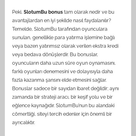
Peki,
SlotumBu bonus
tam olarak nedir ve bu
avantajlardan en iyi şekilde nasıl faydalanılır?
Temelde, SlotumBu tarafından oyunculara
sunulan, genellikle para yatırma işlemine bağlı
veya bazen yatırımsız olarak verilen ekstra kredi
veya bedava dönüşlerdir. Bu bonuslar,
oyuncuların daha uzun süre oyun oynamasını,
farklı oyunları denemesini ve dolayısıyla daha
fazla kazanma şansını elde etmesini sağlar.
Bonuslar sadece bir sayıdan ibaret değildir; aynı
zamanda bir strateji aracı, bir keşif yolu ve bir
eğlence kaynağıdır. SlotumBu’nun bu alandaki
cömertliği, siteyi tercih edenler için önemli bir
ayrıcalıktır.