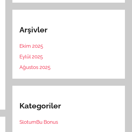
Arşivler
Ekim 2025
Eylül 2025
Ağustos 2025
Kategoriler
SlotumBu Bonus