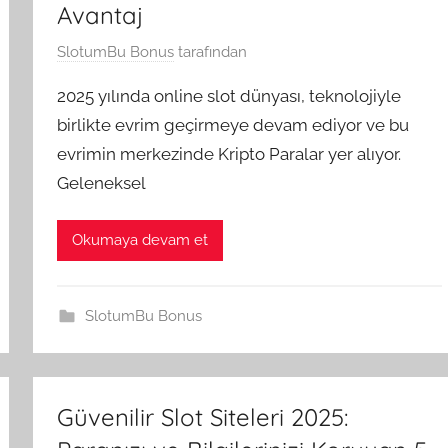
n
Avantaj
d
E
SlotumBu Bonus
tarafından
e
k
g
2025 yılında online slot dünyası, teknolojiyle
i
ö
birlikte evrim geçirmeye devam ediyor ve bu
m
n
evrimin merkezinde Kripto Paralar yer alıyor.
4
d
,
Geleneksel
e
2
r
0
i
Okumaya devam et
2
l
5
m
t
i
SlotumBu Bonus
a
ş
r
i
Güvenilir Slot Siteleri 2025:
h
i