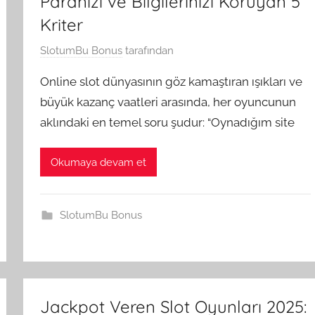
Paranızı ve Bilgilerinizi Koruyan 5
n
Kriter
d
E
SlotumBu Bonus
tarafından
e
k
g
Online slot dünyasının göz kamaştıran ışıkları ve
i
ö
büyük kazanç vaatleri arasında, her oyuncunun
m
n
aklındaki en temel soru şudur: “Oynadığım site
4
d
,
e
2
r
Okumaya devam et
0
i
2
l
5
m
SlotumBu Bonus
t
i
a
ş
r
i
Jackpot Veren Slot Oyunları 2025:
h