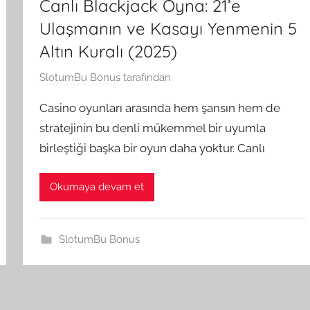
Canlı Blackjack Oyna: 21’e
h
i
Ulaşmanın ve Kasayı Yenmenin 5
n
Altın Kuralı (2025)
d
E
SlotumBu Bonus
tarafından
e
k
g
Casino oyunları arasında hem şansın hem de
i
ö
stratejinin bu denli mükemmel bir uyumla
m
n
birleştiği başka bir oyun daha yoktur. Canlı
4
d
,
e
2
r
Okumaya devam et
0
i
2
l
5
m
SlotumBu Bonus
t
i
a
ş
r