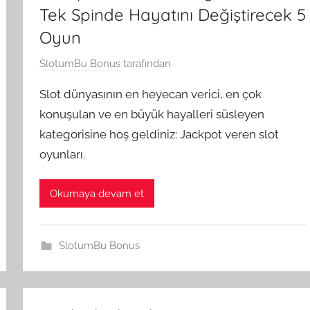
i
Tek Spinde Hayatını Değiştirecek 5
n
Oyun
d
E
SlotumBu Bonus
tarafından
e
k
g
Slot dünyasının en heyecan verici, en çok
i
ö
konuşulan ve en büyük hayalleri süsleyen
m
n
kategorisine hoş geldiniz: Jackpot veren slot
4
d
,
oyunları.
e
2
r
0
i
Okumaya devam et
2
l
5
m
t
i
SlotumBu Bonus
a
ş
r
i