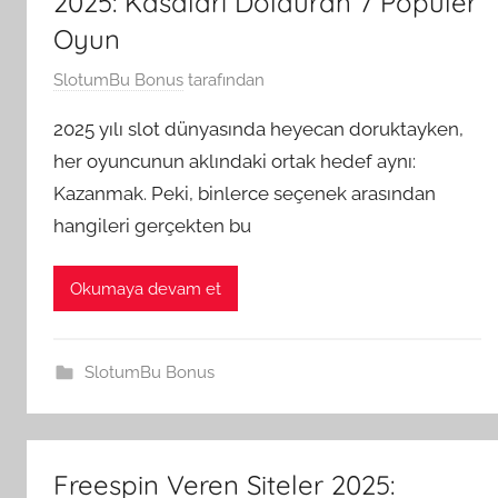
2025: Kasaları Dolduran 7 Popüler
n
Oyun
d
E
SlotumBu Bonus
tarafından
e
k
g
2025 yılı slot dünyasında heyecan doruktayken,
i
ö
her oyuncunun aklındaki ortak hedef aynı:
m
n
Kazanmak. Peki, binlerce seçenek arasından
4
d
,
hangileri gerçekten bu
e
2
r
0
i
Okumaya devam et
2
l
5
m
t
i
SlotumBu Bonus
a
ş
r
i
Freespin Veren Siteler 2025:
h